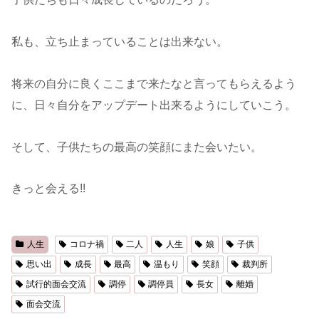
私も、立ち止まっていることは出来ない。
将来の自分に良くここまで来たなと言ってもらえるよう
に、日々自分をアップデート出来るようにしていこう。
そして、子供たちの最高の笑顔にまた会いたい。
きっと会える!!
人生
コロナ禍
二人
人生
娘
子供
思い出
成長
最高
温もり
笑顔
裁判所
試行的面会交流
調停
調停員
長女
離婚
面会交流